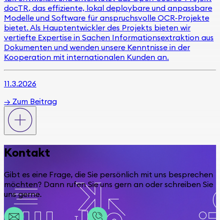
docTR
, das effiziente, lokal deploybare und anpassbare
Modelle und Software für anspruchsvolle OCR-Projekte
bietet. Als Hauptentwickler des Projekts bieten wir
vertiefte Expertise in Sachen Informationsextraktion aus
Dokumenten und wenden unsere Kenntnisse in der
Kooperation mit
internationalen Kunden
an.
11.3.2026
→
Zum Beitrag
Kontakt
Gibt es eine Frage, die Sie persönlich mit uns besprechen
möchten? Dann rufen Sie uns gern an oder schreiben Sie
uns gerne.