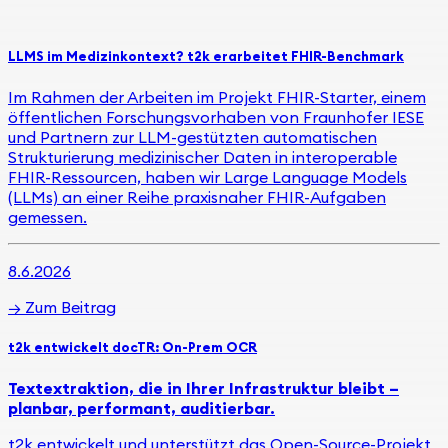
LLMS im Medizinkontext? t2k erarbeitet FHIR-Benchmark
Im Rahmen der Arbeiten im Projekt FHIR-Starter, einem
öffentlichen Forschungsvorhaben von Fraunhofer IESE
und Partnern zur LLM-gestützten automatischen
Strukturierung medizinischer Daten in interoperable
FHIR-Ressourcen, haben wir Large Language Models
(LLMs) an einer Reihe praxisnaher FHIR-Aufgaben
gemessen.
8.6.2026
→
Zum Beitrag
t2k entwickelt docTR: On-Prem OCR
Textextraktion, die in Ihrer Infrastruktur bleibt –
planbar, performant, auditierbar.
t2k entwickelt und unterstützt das Open-Source-Projekt