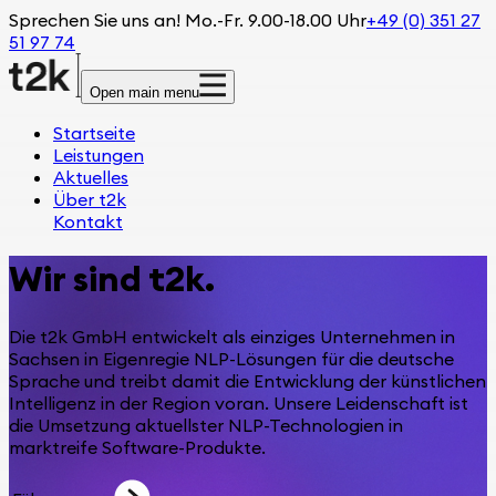
Sprechen Sie uns an! Mo.-Fr. 9.00-18.00 Uhr
+49 (0) 351 27
51 97 74
Open main menu
Startseite
Leistungen
Aktuelles
Über t2k
Kontakt
Wir sind t2k.
Die t2k GmbH entwickelt als einziges Unternehmen in
Sachsen in Eigenregie NLP-Lösungen für die deutsche
Sprache und treibt damit die Entwicklung der künstlichen
Intelligenz in der Region voran. Unsere Leidenschaft ist
die Umsetzung aktuellster NLP-Technologien in
marktreife Software-Produkte.