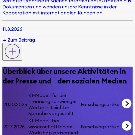
vertiefte Expertise in Sachen Informationsextraktion aus
Dokumenten und wenden unsere Kenntnisse in der
Kooperation mit
internationalen Kunden
an.
11.3.2026
→
Zum Beitrag
Überblick über unsere Aktivitäten in
der Presse und den sozialen Medien
KI-Modell für die
Trennung schwieriger
20.10.2025
Forschungsartikel
Wörter in Leichter
Sprache vorgestellt
KI-Modell bei
22.7.2025
wissenschaftlichem
Forschungsartikel
Workshop präsentiert