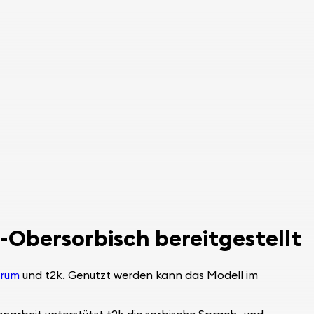
Obersorbisch bereitgestellt
trum
und t2k. Genutzt werden kann das Modell im
arbeit unterstützt t2k die sorbische Sprach- und